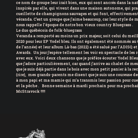
ce nom de groupe leur irait bien, eux qui sont ancrés dans la n
inspirés par elle, qui vivent dans une maison autonome, qui prat
cueillette de champignons sauvages et qui font, effectivement
véranda. C’est un groupe que j’aime beaucoup, car leur style de 
nous rappelle l’époque de notre bon vieux country Bluegrass .
Le duo québécois de folk-bluegrass
Veranda a remporté au moins un prix majeur, soit celui du mei
2020 pour leur EP Yodel bleu. Ils ont également été nommés au 
de l’année) et leur album Là-bas (2022) a été salué par l’ADISQ 
Awards. Un jour j’espère tellement les voir en spectacle de les 
avec eux. Voici deux chansons que je préfère écouter Yodel Bl
que j’adore particulièrement, car quand j’arrive au chalet de me
que je suis déjà partie dans le bois avec mon petit panier à la
(rire), mes grands-parents me disent que je suis une coureuse des
à mon papi et ma mamie qui m’a transmis leur passion pour cue
et la pêche . Bonne semaine à mardi prochain pour ma procha
McStravock !!!!!