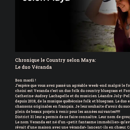
Chronique le Country selon Maya:
Le duo Véranda
Bon mardi !
J’espère que vous avez passé un agréable week-end malgré le froid
choisi est Veranda c’est un duo folk du country bluegrass et F
Catherine-Audrey Lachapelle et du musicien Léandre Joly-Pelle
depuis 2018, de la musique québécoise folk et bluegrass. Le duo e
chansons originales en français. Je leur souhaite d’avoir du su
plein de beaux projets à venir pour les années suivantes!!!!!
District 31 leur a permis de se faire connaître. Leur nom de gro
Le nom Veranda est né d’un «petit fantasme immobilier» qu’av
rêvait d’une maison avec une véranda!» lancent-ils en chœur. Ce 