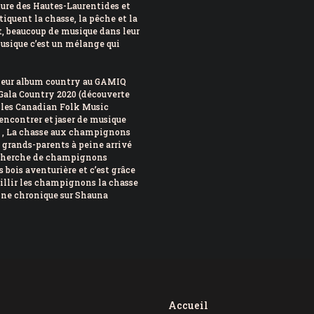
ature des Hautes-Laurentides et
iquent la chasse, la pêche et la
, beaucoup de musique dans leur
musique c’est un mélange qui
lleur album country au GAMIQ
Gala Country 2020 (découverte
et les Canadian Folk Music
rencontrer et jaser de musique
eu , La chasse aux champignons
s grands-parents à peine arrivé
 recherche de champignons
 bois aventurière et c’est grâce
illir les champignons la chasse
ine chronique sur Shauna
Accueil