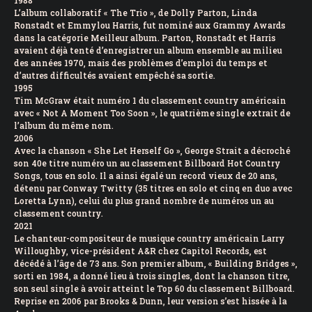
1988
L’album collaboratif « The Trio », de Dolly Parton, Linda
Ronstadt et Emmylou Harris, fut nominé aux Grammy Awards
dans la catégorie Meilleur album. Parton, Ronstadt et Harris
avaient déjà tenté d’enregistrer un album ensemble au milieu
des années 1970, mais des problèmes d’emploi du temps et
d’autres difficultés avaient empêché sa sortie.
1995
Tim McGraw était numéro 1 du classement country américain
avec « Not A Moment Too Soon », le quatrième single extrait de
l’album du même nom.
2006
Avec la chanson « She Let Herself Go », George Strait a décroché
son 40e titre numéro un au classement Billboard Hot Country
Songs, tous en solo. Il a ainsi égalé un record vieux de 20 ans,
détenu par Conway Twitty (35 titres en solo et cinq en duo avec
Loretta Lynn), celui du plus grand nombre de numéros un au
classement country.
2021
Le chanteur-compositeur de musique country américain Larry
Willoughby, vice-président A&R chez Capitol Records, est
décédé à l’âge de 73 ans. Son premier album, « Building Bridges »,
sorti en 1984, a donné lieu à trois singles, dont la chanson titre,
son seul single à avoir atteint le Top 60 du classement Billboard.
Reprise en 2006 par Brooks & Dunn, leur version s’est hissée à la