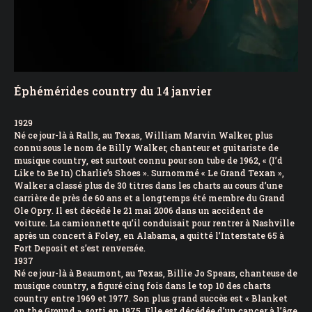
Éphémérides country du 14 janvier
1929
Né ce jour-là à Ralls, au Texas, William Marvin Walker, plus
connu sous le nom de Billy Walker, chanteur et guitariste de
musique country, est surtout connu pour son tube de 1962, « (I’d
Like to Be In) Charlie’s Shoes ». Surnommé « Le Grand Texan »,
Walker a classé plus de 30 titres dans les charts au cours d’une
carrière de près de 60 ans et a longtemps été membre du Grand
Ole Opry. Il est décédé le 21 mai 2006 dans un accident de
voiture. La camionnette qu’il conduisait pour rentrer à Nashville
après un concert à Foley, en Alabama, a quitté l’Interstate 65 à
Fort Deposit et s’est renversée.
1937
Né ce jour-là à Beaumont, au Texas, Billie Jo Spears, chanteuse de
musique country, a figuré cinq fois dans le top 10 des charts
country entre 1969 et 1977. Son plus grand succès est « Blanket
on the Ground », sorti en 1975. Elle est décédée d’un cancer à l’âge