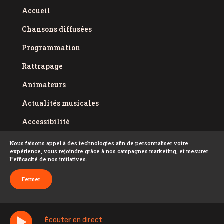
Accueil
Chansons diffusées
Programmation
Rattrapage
Animateurs
Actualités musicales
Accessibilité
Politique de confidentialité
Nous faisons appel à des technologies afin de personnaliser votre
expérience, vous rejoindre grâce à nos campagnes marketing, et mesurer
Conditions d'utilisation
l''efficacité de nos initiatives.
FAQ
Fermer
Écouter en direct