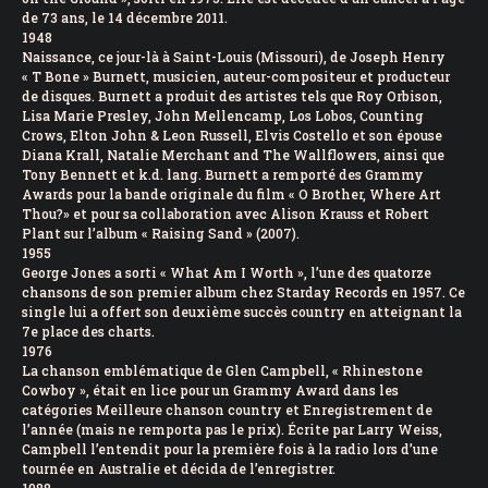
de 73 ans, le 14 décembre 2011.
1948
Naissance, ce jour-là à Saint-Louis (Missouri), de Joseph Henry
« T Bone » Burnett, musicien, auteur-compositeur et producteur
de disques. Burnett a produit des artistes tels que Roy Orbison,
Lisa Marie Presley, John Mellencamp, Los Lobos, Counting
Crows, Elton John & Leon Russell, Elvis Costello et son épouse
Diana Krall, Natalie Merchant and The Wallflowers, ainsi que
Tony Bennett et k.d. lang. Burnett a remporté des Grammy
Awards pour la bande originale du film « O Brother, Where Art
Thou?» et pour sa collaboration avec Alison Krauss et Robert
Plant sur l’album « Raising Sand » (2007).
1955
George Jones a sorti « What Am I Worth », l’une des quatorze
chansons de son premier album chez Starday Records en 1957. Ce
single lui a offert son deuxième succès country en atteignant la
7e place des charts.
1976
La chanson emblématique de Glen Campbell, « Rhinestone
Cowboy », était en lice pour un Grammy Award dans les
catégories Meilleure chanson country et Enregistrement de
l’année (mais ne remporta pas le prix). Écrite par Larry Weiss,
Campbell l’entendit pour la première fois à la radio lors d’une
tournée en Australie et décida de l’enregistrer.