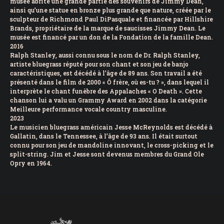
musée abrite une grande partie des souvenirs de Jimmy Dean,
ainsi qu’une statue en bronze plus grande que nature, créée par le
sculpteur de Richmond Paul DiPasquale et financée par Hillshire
Brands, propriétaire de la marque de saucisses Jimmy Dean. Le
musée est financé par un don de la Fondation de la famille Dean.
2016
Ralph Stanley, aussi connu sous le nom de Dr. Ralph Stanley,
artiste bluegrass réputé pour son chant et son jeu de banjo
caractéristiques, est décédé à l’âge de 89 ans. Son travail a été
présenté dans le film de 2000 « Ô frère, où es-tu ? », dans lequel il
interprète le chant funèbre des Appalaches « O Death ». Cette
chanson lui a valu un Grammy Award en 2002 dans la catégorie
Meilleure performance vocale country masculine.
2023
Le musicien bluegrass américain Jesse McReynolds est décédé à
Gallatin, dans le Tennessee, à l’âge de 93 ans. Il était surtout
connu pour son jeu de mandoline innovant, le cross-picking et le
split-string. Jim et Jesse sont devenus membres du Grand Ole
Opry en 1964.