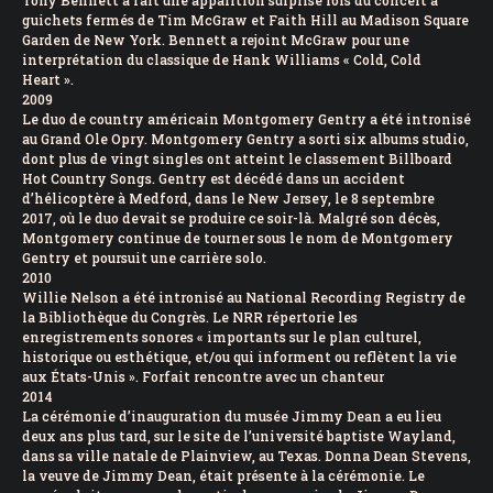
Tony Bennett a fait une apparition surprise lors du concert à
guichets fermés de Tim McGraw et Faith Hill au Madison Square
Garden de New York. Bennett a rejoint McGraw pour une
interprétation du classique de Hank Williams « Cold, Cold
Heart ».
2009
Le duo de country américain Montgomery Gentry a été intronisé
au Grand Ole Opry. Montgomery Gentry a sorti six albums studio,
dont plus de vingt singles ont atteint le classement Billboard
Hot Country Songs. Gentry est décédé dans un accident
d’hélicoptère à Medford, dans le New Jersey, le 8 septembre
2017, où le duo devait se produire ce soir-là. Malgré son décès,
Montgomery continue de tourner sous le nom de Montgomery
Gentry et poursuit une carrière solo.
2010
Willie Nelson a été intronisé au National Recording Registry de
la Bibliothèque du Congrès. Le NRR répertorie les
enregistrements sonores « importants sur le plan culturel,
historique ou esthétique, et/ou qui informent ou reflètent la vie
aux États-Unis ». Forfait rencontre avec un chanteur
2014
La cérémonie d’inauguration du musée Jimmy Dean a eu lieu
deux ans plus tard, sur le site de l’université baptiste Wayland,
dans sa ville natale de Plainview, au Texas. Donna Dean Stevens,
la veuve de Jimmy Dean, était présente à la cérémonie. Le