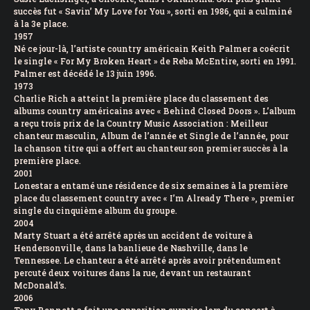
succès fut « Savin’ My Love for You », sorti en 1986, qui a culminé
à la 3e place.
1957
Né ce jour-là, l’artiste country américain Keith Palmer a coécrit
le single « For My Broken Heart » de Reba McEntire, sorti en 1991.
Palmer est décédé le 13 juin 1996.
1973
Charlie Rich a atteint la première place du classement des
albums country américains avec « Behind Closed Doors ». L’album
a reçu trois prix de la Country Music Association : Meilleur
chanteur masculin, Album de l’année et Single de l’année, pour
la chanson titre qui a offert au chanteur son premier succès à la
première place.
2001
Lonestar a entamé une résidence de six semaines à la première
place du classement country avec « I’m Already There », premier
single du cinquième album du groupe.
2004
Marty Stuart a été arrêté après un accident de voiture à
Hendersonville, dans la banlieue de Nashville, dans le
Tennessee. Le chanteur a été arrêté après avoir prétendument
percuté deux voitures dans la rue, devant un restaurant
McDonald’s.
2006