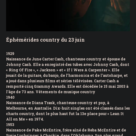
Éphémérides country du 23 juin
1929
Naissance de June Carter Cash, chanteuse country et épouse de
Johnny Cash. Elle a enregistré des tubes avec Johnny Cash, dont
« Ring Of Fire », « Jackson » et « If I Were A Carpenter ». Elle
jouait de la guitare, du banjo, de l’harmonica et de l’autoharpe, et
a joué dans plusieurs films et séries télévisées. Carter Cash a
remporté cinq Grammy Awards. Elle est décédée le 15 mai 2003 à
l’âge de 73 ans. Vêtements de musique country
1940
Naissance de Diana Trask, chanteuse country et pop, à
Melbourne, en Australie. Dix-huit singles ont été classés dans les
charts country, dont le plus haut fut la 13e place pour « Lean It
All on Me » en 1974.
1953
Naissance de Pake McEntire, frère aîné de Reba McEntire et de
Susie Luchsinger, à Chockie, dans l’Oklahoma. Son plus grand