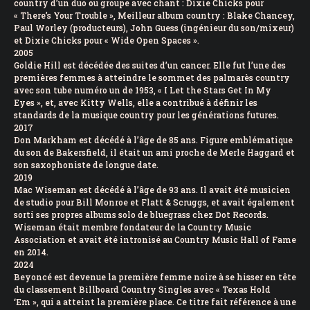
country d’un duo ou groupe avec chant : Dixie Chicks pour
« There’s Your Trouble », Meilleur album country : Blake Chancey,
Paul Worley (producteurs), John Guess (ingénieur du son/mixeur)
et Dixie Chicks pour « Wide Open Spaces ».
2005
Goldie Hill est décédée des suites d’un cancer. Elle fut l’une des
premières femmes à atteindre le sommet des palmarès country
avec son tube numéro un de 1953, « I Let the Stars Get In My
Eyes », et, avec Kitty Wells, elle a contribué à définir les
standards de la musique country pour les générations futures.
2017
Don Markham est décédé à l’âge de 85 ans. Figure emblématique
du son de Bakersfield, il était un ami proche de Merle Haggard et
son saxophoniste de longue date.
2019
Mac Wiseman est décédé à l’âge de 93 ans. Il avait été musicien
de studio pour Bill Monroe et Flatt & Scruggs, et avait également
sorti ses propres albums solo de bluegrass chez Dot Records.
Wiseman était membre fondateur de la Country Music
Association et avait été intronisé au Country Music Hall of Fame
en 2014.
2024
Beyoncé est devenue la première femme noire à se hisser en tête
du classement Billboard Country Singles avec « Texas Hold
‘Em », qui a atteint la première place. Ce titre fait référence à une