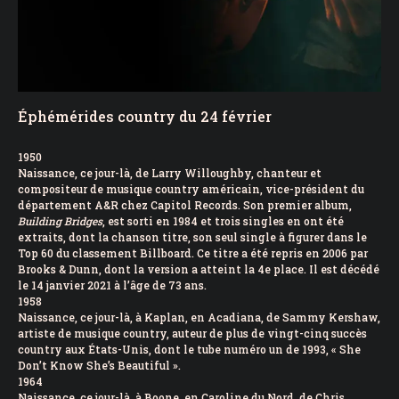
Éphémérides country du 24 février
1950
Naissance, ce jour-là, de Larry Willoughby, chanteur et
compositeur de musique country américain, vice-président du
département A&R chez Capitol Records. Son premier album,
Building Bridges
, est sorti en 1984 et trois singles en ont été
extraits, dont la chanson titre, son seul single à figurer dans le
Top 60 du classement Billboard. Ce titre a été repris en 2006 par
Brooks & Dunn, dont la version a atteint la 4e place. Il est décédé
le 14 janvier 2021 à l’âge de 73 ans.
1958
Naissance, ce jour-là, à Kaplan, en Acadiana, de Sammy Kershaw,
artiste de musique country, auteur de plus de vingt-cinq succès
country aux États-Unis, dont le tube numéro un de 1993, « She
Don’t Know She’s Beautiful ».
1964
Naissance, ce jour-là, à Boone, en Caroline du Nord, de Chris