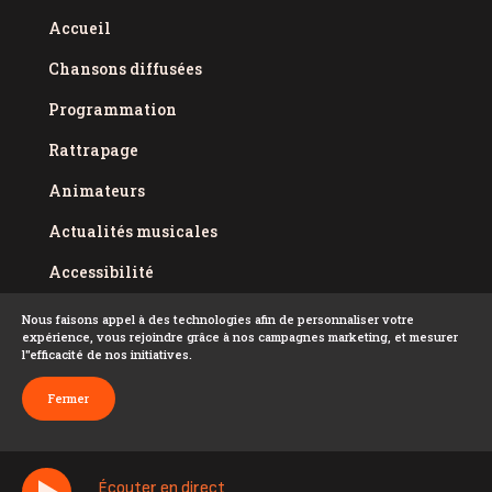
Accueil
Chansons diffusées
Programmation
Rattrapage
Animateurs
Actualités musicales
Accessibilité
Politique de confidentialité
Nous faisons appel à des technologies afin de personnaliser votre
expérience, vous rejoindre grâce à nos campagnes marketing, et mesurer
Conditions d'utilisation
l''efficacité de nos initiatives.
FAQ
Fermer
Écouter en direct