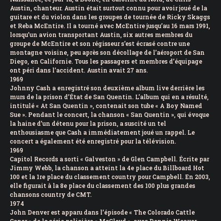
Austin, chanteur. Austin était surtout connu pour avoir joué de la
guitare et du violon dans les groupes de tournée de Ricky Skaggs
et Reba McEntire. Il a tourné avec McEntire jusqu’au 16 mars 1991,
lorsqu’un avion transportant Austin, six autres membres du
groupe de McEntire et son régisseur s’est écrasé contre une
montagne voisine, peu après son décollage de l’aéroport de San
Diego, en Californie. Tous les passagers et membres d’équipage
ont péri dans l’accident. Austin avait 27 ans.
1969
Johnny Cash a enregistré son deuxième album live derrière les
murs de la prison d’État de San Quentin. L’album qui en a résulté,
intitulé « At San Quentin », contenait son tube « A Boy Named
Sue ». Pendant le concert, la chanson « San Quentin », qui évoque
la haine d’un détenu pour la prison, a suscité un tel
enthousiasme que Cash a immédiatement joué un rappel. Le
concert a également été enregistré pour la télévision.
1969
Capitol Records a sorti « Galveston » de Glen Campbell. Écrite par
Jimmy Webb, la chanson a atteint la 4e place du Billboard Hot
100 et la 1re place du classement country pour Campbell. En 2003,
elle figurait à la 8e place du classement des 100 plus grandes
chansons country de CMT.
1974
John Denver est apparu dans l’épisode « The Colorado Cattle