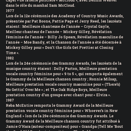
Caper » de la série policière « McCloud », avec Dennis Weaver
dans le rôle du marshal Sam McCloud.
1977
Lors de la 12e cérémonie des Academy of Country Music Awards,
présentée par Pat Boone, Pattie Page et Jerry Reed, les lauréats
étaient : Meilleure chanteuse de l’année – Crystal Gayle,
Meilleur chanteur de l’année – Mickey Gilley, Révélation
féminine de l’année – Billy Jo Spears, Révélation masculine de
l’année – Moe Bandy, et la Chanson de l’année a été décernée à
Mickey Gilley pour « Don’t the Girls Get Prettier at Closing
Time ».
1982
Lors de la 24e cérémonie des Grammy Awards, les lauréats de la
musique country étaient : Dolly Parton, Meilleure prestation
vocale country féminine pour « 9 to 5 », qui remporta également
le Grammy de la Meilleure chanson country ; Ronnie Milsap,
Meilleure prestation vocale country masculine pour « (There’s)
No Gettin’ Over Me » ; et The Oak Ridge Boys, Meilleure
prestation country d’un groupe avec chant pour « Elvira ».
1987
Reba McEntire remporta le Grammy Award de la Meilleure
prestation vocale country féminine pour « Whoever’s in New
England » lors de la 29e cérémonie des Grammy Awards. Le
Grammy Award de la Meilleure chanson country fut attribué à
Jamie O’Hara (auteur-compositeur) pour « Grandpa (Tell Me ‘Bout