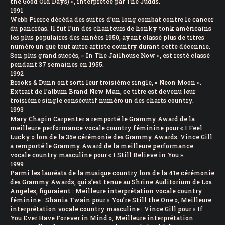
the Good Old Days) », interprétée par The Judds.
1991
Webb Pierce décéda des suites d’un long combat contre le cancer
du pancréas. Il fut l’un des chanteurs de honky tonk américains
les plus populaires des années 1950, ayant classé plus de titres
numéro un que tout autre artiste country durant cette décennie.
Son plus grand succès, « In The Jailhouse Now », est resté classé
pendant 37 semaines en 1955.
1992
Brooks & Dunn ont sorti leur troisième single, « Neon Moon ».
Extrait de l’album Brand New Man, ce titre est devenu leur
troisième single consécutif numéro un des charts country.
1993
Mary Chapin Carpenter a remporté le Grammy Award de la
meilleure performance vocale country féminine pour « I Feel
Lucky » lors de la 35e cérémonie des Grammy Awards. Vince Gill
a remporté le Grammy Award de la meilleure performance
vocale country masculine pour « I Still Believe in You ».
1999
Parmi les lauréats de la musique country lors de la 41e cérémonie
des Grammy Awards, qui s’est tenue au Shrine Auditorium de Los
Angeles, figuraient : Meilleure interprétation vocale country
féminine : Shania Twain pour « You’re Still the One », Meilleure
interprétation vocale country masculine : Vince Gill pour « If
You Ever Have Forever in Mind », Meilleure interprétation