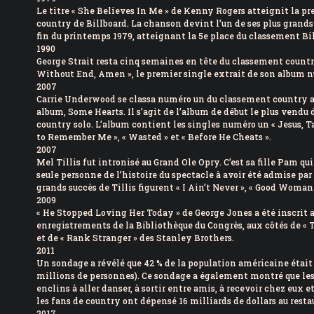
Le titre « She Believes In Me » de Kenny Rogers atteignit la p
country de Billboard. La chanson devint l’un de ses plus grands
fin du printemps 1979, atteignant la 5e place du classement Bil
1990
George Strait resta cinq semaines en tête du classement countr
Without End, Amen », le premier single extrait de son album nu
2007
Carrie Underwood se classa numéro un du classement country 
album, Some Hearts. Il s’agit de l’album de début le plus vendu d
country solo. L’album contient les singles numéro un « Jesus, T
to Remember Me », « Wasted » et « Before He Cheats ».
2007
Mel Tillis fut intronisé au Grand Ole Opry. C’est sa fille Pam qui 
seule personne de l’histoire du spectacle à avoir été admise par
grands succès de Tillis figurent « I Ain’t Never », « Good Woman
2009
« He Stopped Loving Her Today » de George Jones a été inscrit 
enregistrements de la Bibliothèque du Congrès, aux côtés de «
et de « Rank Stranger » des Stanley Brothers.
2011
Un sondage a révélé que 42 % de la population américaine était
millions de personnes). Ce sondage a également montré que les
enclins à aller danser, à sortir entre amis, à recevoir chez eux et
les fans de country ont dépensé 16 milliards de dollars au resta
2017