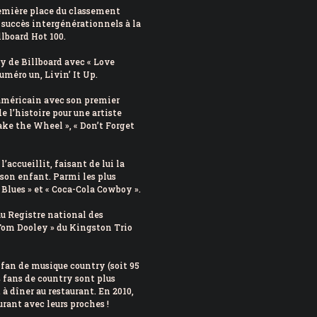
remière place du classement
 succès intergénérationnels à la
lboard Hot 100.
y de Billboard avec « Love
méro un, Livin’ It Up.
américain avec son premier
e l’histoire pour une artiste
ake the Wheel », « Don’t Forget
l’accueillit, faisant de lui la
 son enfant. Parmi les plus
 Blues » et « Coca-Cola Cowboy ».
au Registre national des
 Tom Dooley » du Kingston Trio
 fan de musique country (soit 95
 fans de country sont plus
 à dîner au restaurant. En 2010,
urant avec leurs proches !