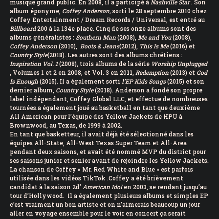
musique grand public. En 2008, il a participé à
Nashville Star
. Son
album éponyme,
Coffey Anderson,
sorti le 28 septembre 2010 chez
Coffey Entertainment / Dream Records / Universal, est entré au
Billboard
200
à la 134e place. Cinq de ses onze albums sont des
albums généralistes :
Southern Man
(2008),
Me and You
(2008),
Coffey Anderson
(2010),
Boots & Jeans
(2012),
This Is Me
(2016) et
Country Style
(2018). Les autres sont des albums chrétiens :
Inspiration Vol. 1
(2008), trois albums de la série
Worship Unplugged
, Volumes 1 et 2 en 2008, et Vol. 3 en 2011,
Redemption
(2013) et
God
Is Enough
(2015). Il a également sorti
l’EP Kids Songs
(2015) et son
dernier album,
Country Style
(2018). Anderson a fondé son propre
label indépendant, Coffey Global LLC, et effectue de nombreuses
tournées.a également joué au basketball en tant que deuxième
All American pour l’équipe des Yellow Jackets de HPU à
Brownwood, au Texas
, de 1999 à 2002.
En tant que basketteur, il avait déjà été sélectionné dans les
équipes All-State, All-West Texas Super Team et All-Area
pendant deux saisons, et avait été nommé MVP du district pour
ses saisons junior et senior avant de rejoindre les Yellow Jackets.
La chanson de Coffey « Mr. Red White and Blue » est parfois
utilisée dans les vidéos
TikTok
.Coffey a été brièvement
candidat à
la saison 2
d’
American Idol
en 2003, se rendant jusqu’au
tour d’Hollywood. Il a également plusieurs albums et simples EP
c’est vraiment un bon artiste et on n’aimerais beaucoup un jour
aller en voyage ensemble pour le voir en concert ça serait