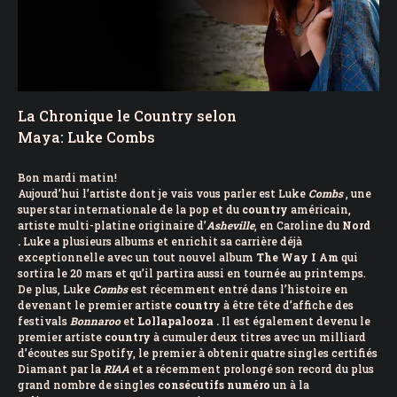
La Chronique le Country selon
Maya: Luke Combs
Bon mardi matin!
Aujourd’hui l’artiste dont je vais vous parler est Luke
Combs
, une
super star internationale de la pop et du
country
américain,
artiste multi-platine originaire d’
Asheville
, en Caroline du
Nord
.
Luke a plusieurs albums et enrichit sa carrière déjà
exceptionnelle avec un tout nouvel album
The
Way
I
Am
qui
sortira le 20 mars et qu’il partira aussi en tournée au printemps.
De plus, Luke
Combs
est récemment entré dans l’histoire en
devenant le premier artiste
country
à être tête d’affiche des
festivals
Bonnaroo
et
Lollapalooza .
Il est également devenu le
premier artiste
country
à cumuler deux titres avec un milliard
d’écoutes sur Spotify, le premier à obtenir quatre singles certifiés
Diamant par la
RIAA
et a récemment prolongé son record du plus
grand nombre de singles
consécutifs numéro
un à la