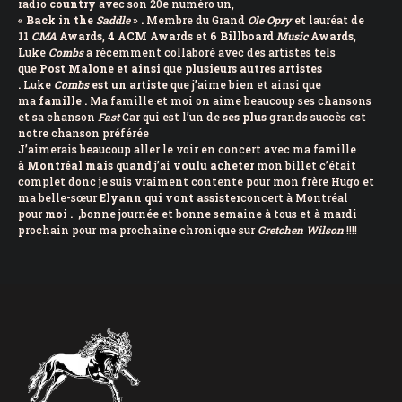
radio
country
avec son 20e numéro un,
«
Back
in
the
Saddle
»
.
Membre du Grand
Ole
Opry
et lauréat de
11
CMA
Awards
,
4 ACM
Awards
et
6 Billboard
Music
Awards
,
Luke
Combs
a récemment collaboré avec des artistes tels
que
Post
Malone et ainsi
que
plusieurs autres
artistes
.
Luke
Combs
est un artiste
que j’aime bien et ainsi que
ma
famille .
Ma famille et moi on aime beaucoup ses chansons
et sa chanson
Fast
Car qui est l’un de
ses plus
grands succès est
notre chanson préférée
J’aimerais beaucoup aller le voir en concert avec ma famille
à
Montréal mais quand
j’ai
voulu achet
er
mon billet c’était
complet donc je suis vraiment contente pour mon frère Hugo et
ma belle-sœur
Elyann qui vont assister
concert à Montréal
pour
moi .
,
bonne journée et bonne semaine à tous et à mardi
prochain pour ma prochaine chronique sur
Gretchen
Wilson
!!!!