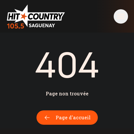
404 - Hit Country 105,5 Saguenay
404
Page non trouvée
Page d'accueil