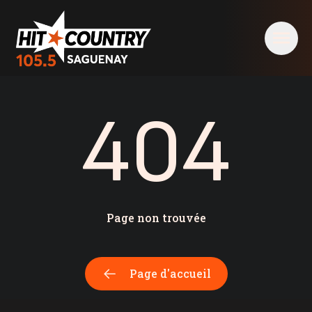
404 - Hit Country 105,5 Saguenay
404
Page non trouvée
Page d'accueil