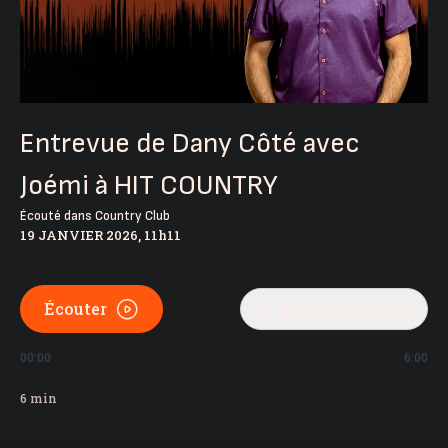
Entrevue de Dany Côté avec
Joémi à HIT COUNTRY
Écouté dans
Country Club
19 JANVIER 2026, 11h11
Écouter
Retour au direct
00:00
6:00
6
min