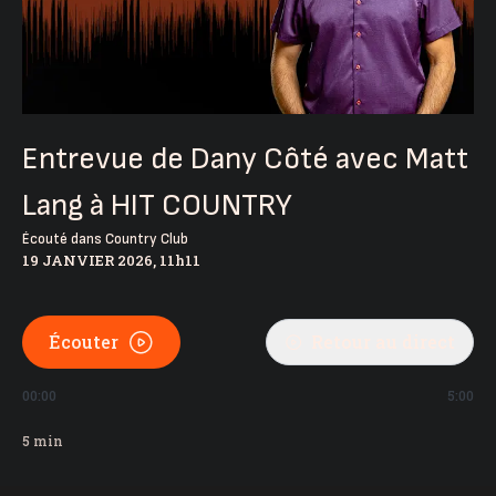
Entrevue de Dany Côté avec Matt
Lang à HIT COUNTRY
Écouté dans
Country Club
19 JANVIER 2026, 11h11
Écouter
Retour au direct
00:00
5:00
5
min