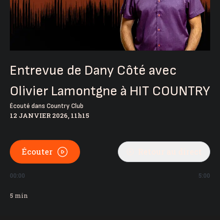
Entrevue de Dany Côté avec
Olivier Lamontgne à HIT COUNTRY
Écouté dans
Country Club
12 JANVIER 2026, 11h15
Écouter
Retour au direct
00:00
5:00
5
min