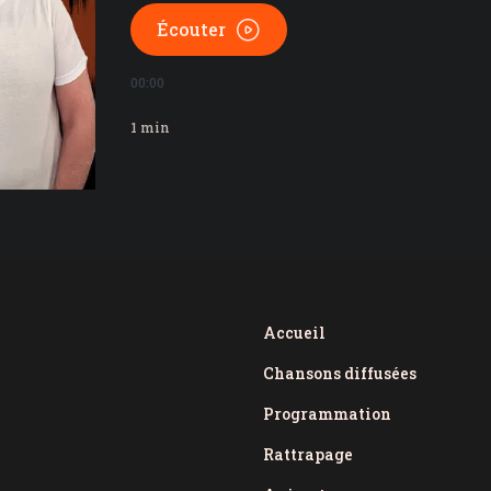
Écouter
00:00
1
min
Accueil
Chansons diffusées
Programmation
Rattrapage